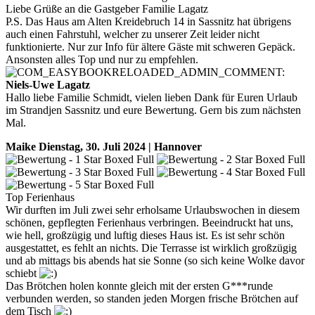
Liebe Grüße an die Gastgeber Familie Lagatz
P.S. Das Haus am Alten Kreidebruch 14 in Sassnitz hat übrigens
auch einen Fahrstuhl, welcher zu unserer Zeit leider nicht
funktionierte. Nur zur Info für ältere Gäste mit schweren Gepäck.
Ansonsten alles Top und nur zu empfehlen.
Niels-Uwe Lagatz
Hallo liebe Familie Schmidt, vielen lieben Dank für Euren Urlaub
im Strandjen Sassnitz und eure Bewertung. Gern bis zum nächsten
Mal.
Maike
Dienstag, 30. Juli 2024 | Hannover
Top Ferienhaus
Wir durften im Juli zwei sehr erholsame Urlaubswochen in diesem
schönen, gepflegten Ferienhaus verbringen. Beeindruckt hat uns,
wie hell, großzügig und luftig dieses Haus ist. Es ist sehr schön
ausgestattet, es fehlt an nichts. Die Terrasse ist wirklich großzügig
und ab mittags bis abends hat sie Sonne (so sich keine Wolke davor
schiebt
Das Brötchen holen konnte gleich mit der ersten G***runde
verbunden werden, so standen jeden Morgen frische Brötchen auf
dem Tisch