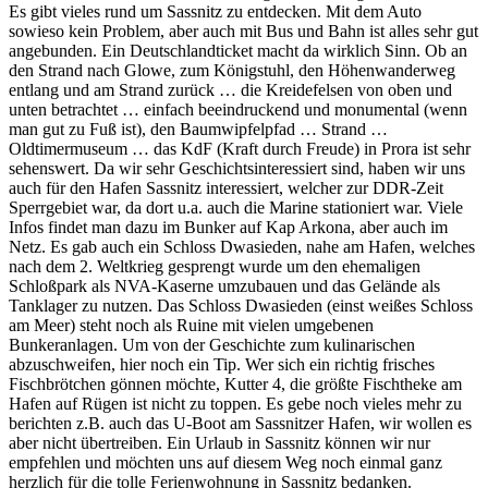
Es gibt vieles rund um Sassnitz zu entdecken. Mit dem Auto
sowieso kein Problem, aber auch mit Bus und Bahn ist alles sehr gut
angebunden. Ein Deutschlandticket macht da wirklich Sinn. Ob an
den Strand nach Glowe, zum Königstuhl, den Höhenwanderweg
entlang und am Strand zurück … die Kreidefelsen von oben und
unten betrachtet … einfach beeindruckend und monumental (wenn
man gut zu Fuß ist), den Baumwipfelpfad … Strand …
Oldtimermuseum … das KdF (Kraft durch Freude) in Prora ist sehr
sehenswert. Da wir sehr Geschichtsinteressiert sind, haben wir uns
auch für den Hafen Sassnitz interessiert, welcher zur DDR-Zeit
Sperrgebiet war, da dort u.a. auch die Marine stationiert war. Viele
Infos findet man dazu im Bunker auf Kap Arkona, aber auch im
Netz. Es gab auch ein Schloss Dwasieden, nahe am Hafen, welches
nach dem 2. Weltkrieg gesprengt wurde um den ehemaligen
Schloßpark als NVA-Kaserne umzubauen und das Gelände als
Tanklager zu nutzen. Das Schloss Dwasieden (einst weißes Schloss
am Meer) steht noch als Ruine mit vielen umgebenen
Bunkeranlagen. Um von der Geschichte zum kulinarischen
abzuschweifen, hier noch ein Tip. Wer sich ein richtig frisches
Fischbrötchen gönnen möchte, Kutter 4, die größte Fischtheke am
Hafen auf Rügen ist nicht zu toppen. Es gebe noch vieles mehr zu
berichten z.B. auch das U-Boot am Sassnitzer Hafen, wir wollen es
aber nicht übertreiben. Ein Urlaub in Sassnitz können wir nur
empfehlen und möchten uns auf diesem Weg noch einmal ganz
herzlich für die tolle Ferienwohnung in Sassnitz bedanken.